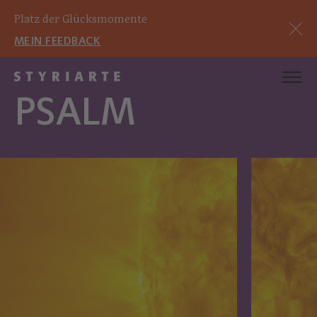
Platz der Glücksmomente
MEIN FEEDBACK
PSALM