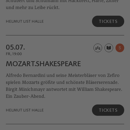
Schubert und Schumann mit Hackbrett, Harfe, Zither
und mehr zu Leibe rückt.
TICKETS
HELMUT LIST HALLE
05.07.
S
FR, 19:00
MOZART.­SHAKES­PEARE
Alfredo Bernardini und seine Meisterbläser von Zefiro
spielen Mozarts größte und schönste Bläserserenade.
Birgit Minichmayr antwortet mit William Shakespeare.
Ein Zauber-Abend.
TICKETS
HELMUT LIST HALLE