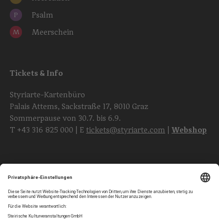
Psalm
P
Meerschein
M
Tickets & Info
Styriarte-Kartenbüro
Palais Attems, Sackstraße 17, 8010 Graz
Sommerpause von 30.7. bis 6.9.
T
+43 316 825 000
| E
tickets@styriarte.com
|
Webshop
Folgen Sie uns