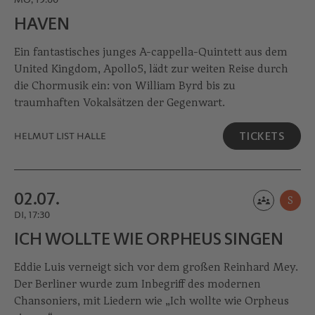
MO, 19:00
HAVEN
Ein fantastisches junges A-cappella-Quintett aus dem
United Kingdom, Apollo5, lädt zur weiten Reise durch
die Chormusik ein: von William Byrd bis zu
traumhaften Vokalsätzen der Gegenwart.
TICKETS
HELMUT LIST HALLE
02.07.
S
DI, 17:30
ICH WOLLTE WIE ORPHEUS SINGEN
Eddie Luis verneigt sich vor dem großen Reinhard Mey.
Der Berliner wurde zum Inbegriff des modernen
Chansoniers, mit Liedern wie „Ich wollte wie Orpheus