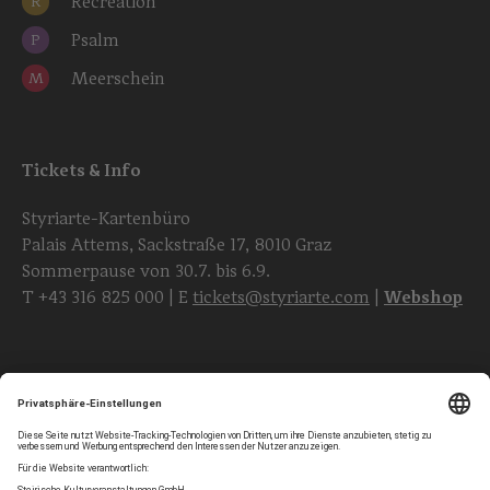
Recreation
R
Psalm
P
Meerschein
M
Tickets & Info
Styriarte-Kartenbüro
Palais Attems, Sackstraße 17, 8010 Graz
Sommerpause von 30.7. bis 6.9.
T
+43 316 825 000
| E
tickets@styriarte.com
|
Webshop
Folgen Sie uns