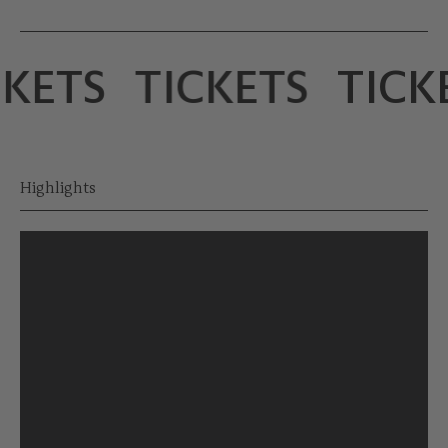
ETS
TICKETS
TICKE
Highlights