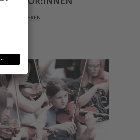
SPONSOR:IN­NEN
MEHR ERFAHREN