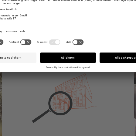
LOCATIONS
© Nikola Milatovic
MEHR ERFAHREN