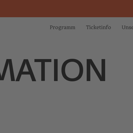
Programm
Ticketinfo
Unse
MA­TION