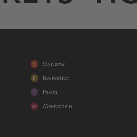
Styriarte
S
Recreation
R
Psalm
P
Meerschein
M