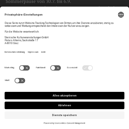
Sommerpause von 30.7. bis 6.9.
T
+43 316 825 000
| E
tickets@styriarte.com
|
Webshop
Folgen Sie uns
Privatsphären-Einstellungen
Newsletter
Impressum
Kontakt
AGB
Team
Datenschutz
Jobs
Haltung