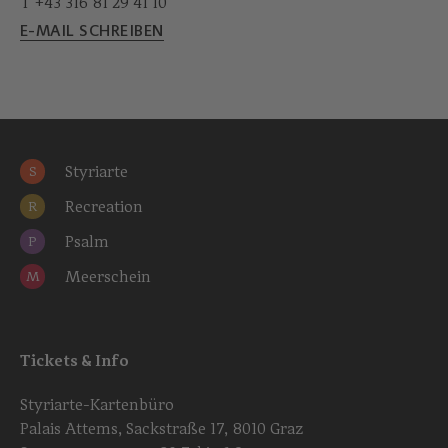
T +43 316 81 29 41 10
E-MAIL SCHREIBEN
Styriarte
S
Recreation
R
Psalm
P
Meerschein
M
Tickets & Info
Styriarte-Kartenbüro
Palais Attems, Sackstraße 17, 8010 Graz