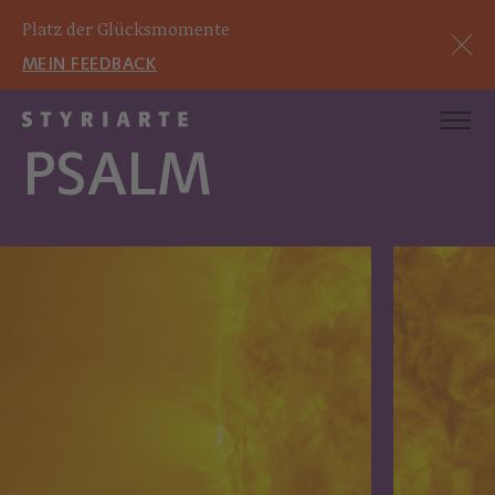
Platz der Glücksmomente
MEIN FEEDBACK
PSALM