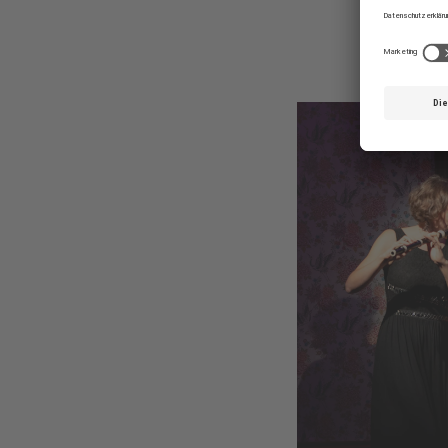
Sty
© Nikola Milatovi