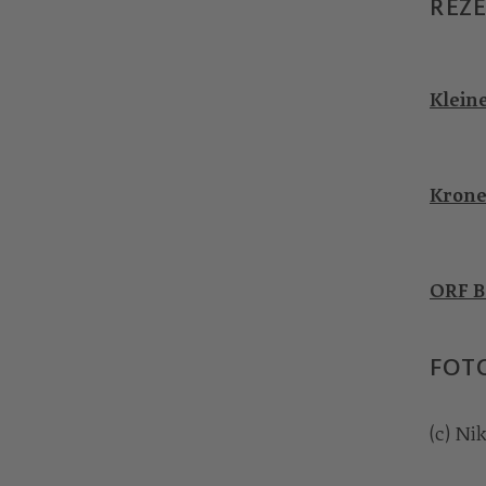
REZ
Klein
Krone
ORF B
FOT
(c) Ni