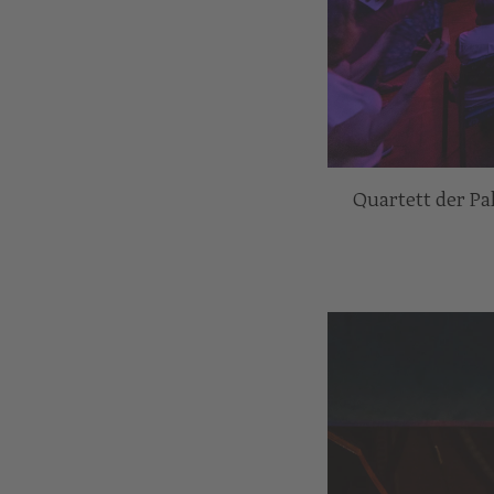
Quartett der P
© Nikola Milatovi