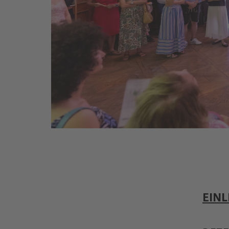
© Nikola Milatovic
EINL