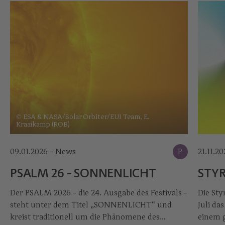
© ESA & NASA/Solar Orbiter/EUI Team, E.
Kraaikamp (ROB)
09.01.2026 - News
P
21.11.2
PSALM 26 - SONNENLICHT
STYR
Der PSALM 2026 - die 24. Ausgabe des Festivals -
Die Sty
steht unter dem Titel „SONNENLICHT“ und
Juli da
kreist traditionell um die Phänomene des
einem 