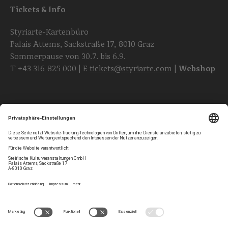
Tickets & Info
Styriarte-Kartenbüro
Palais Attems, Sackstraße 17, 8010 Graz
Sommerpause von 30.7. bis 6.9.
T
+43 316 825 000
| E
tickets@styriarte.com
|
Webshop
Folgen Sie uns
Privatsphären-Einstellungen
Newsletter
Impressum