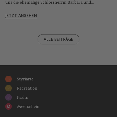
uns die ehemalige Schlossherrin Barbara und
verrät uns alles über den Klangraum Eggenberg.
JETZT ANSEHEN
ALLE BEITRÄGE
Styriarte
S
Recreation
R
Psalm
P
Meerschein
M