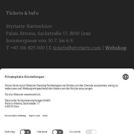
Tickets & Info
Styriarte-Kartenbüro
Palais Attems, Sackstraße 17, 8010 Graz
Sommerpause von 30.7. bis 6.9.
T
+43 316 825 000
| E
tickets@styriarte.com
|
Webshop
Folgen Sie uns
Privatsphären-Einstellungen
Newsletter
Impressum