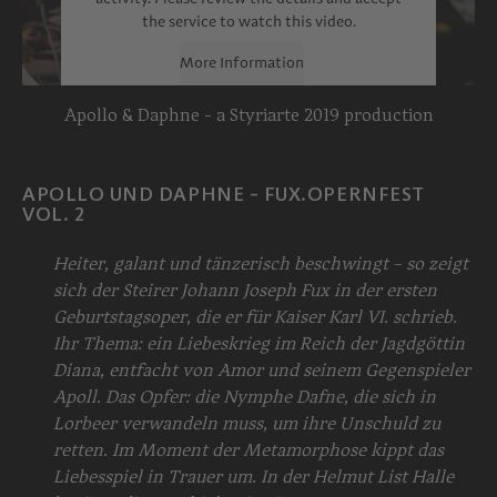
the service to watch this video.
More Information
Apollo & Daphne - a Styriarte 2019 production
Accept
powered by
Usercentrics Consent
Management Platform
APOLLO UND DAPHNE - FUX.OPERNFEST
VOL. 2
Heiter, galant und tänzerisch beschwingt – so zeigt
sich der Steirer Johann Joseph Fux in der ersten
Geburtstagsoper, die er für Kaiser Karl VI. schrieb.
Ihr Thema: ein Liebeskrieg im Reich der Jagdgöttin
Diana, entfacht von Amor und seinem Gegenspieler
Apoll. Das Opfer: die Nymphe Dafne, die sich in
Lorbeer verwandeln muss, um ihre Unschuld zu
retten. Im Moment der Metamorphose kippt das
Liebesspiel in Trauer um. In der Helmut List Halle