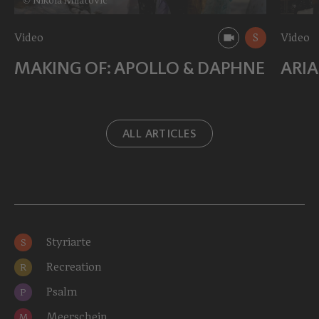
Video
S
Video
MAKING OF: APOLLO & DAPHNE
ARI
ALL ARTICLES
Styriarte
S
Recreation
R
Psalm
P
Meerschein
M