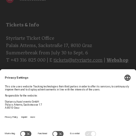
Tickets & Info
Styriarte Ticket Office
Palais Attems, Sackstraße 17, 8010 Graz
Summerbreak from July 30 to Sept. 6
T
+43 316 825 000
| E
tickets@styriarte.com
|
Webshop
Follow styriarte
Privacy Settings