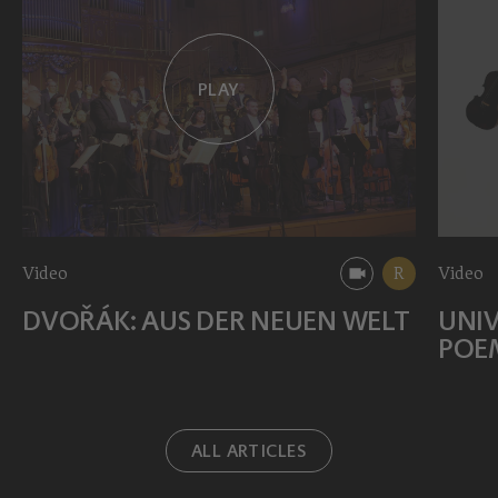
PLAY
Video
R
Video
DVOŘÁK: AUS DER NEUEN WELT
UNIV
POE
ALL ARTICLES