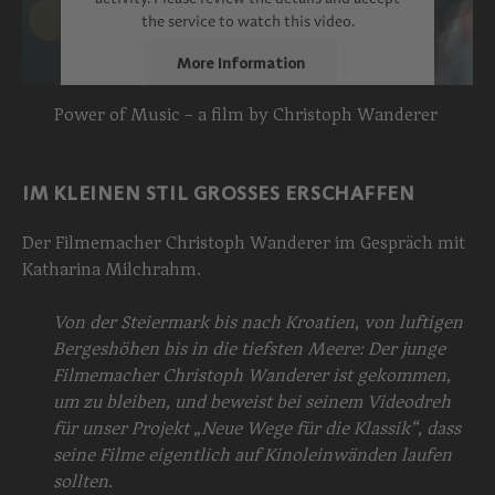
the service to watch this video.
More Information
Power of Music – a film by Christoph Wanderer
Accept
powered by
Usercentrics Consent
Management Platform
IM KLEINEN STIL GROSSES ERSCHAFFEN
Der Filmemacher Christoph Wanderer im Gespräch mit
Katharina Milchrahm.
Von der Steiermark bis nach Kroatien, von luftigen
Bergeshöhen bis in die tiefsten Meere: Der junge
Filmemacher Christoph Wanderer ist gekommen,
um zu bleiben, und beweist bei seinem Videodreh
für unser Projekt „Neue Wege für die Klassik“, dass
seine Filme eigentlich auf Kinoleinwänden laufen
sollten.