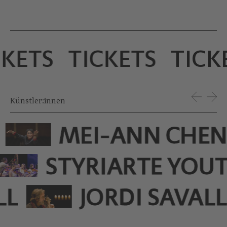
KETS
TICKETS
TICK
Künstler:innen
MEI-ANN CHE
STYRIARTE YOU
LL
JORDI SAVAL