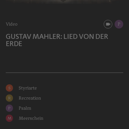
Video
P
GUSTAV MAHLER: LIED VON DER
ERDE
Styriarte
S
Recreation
R
Psalm
P
Meerschein
M