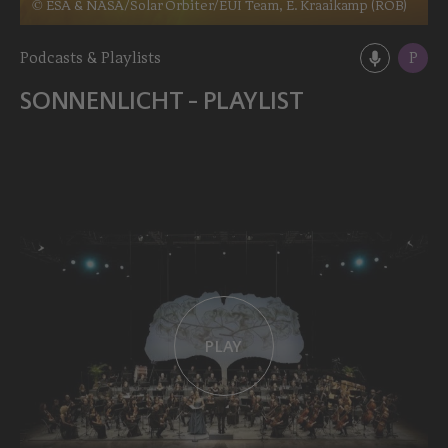
© ESA & NASA/Solar Orbiter/EUI Team, E. Kraaikamp (ROB)
Podcasts & Playlists
P
SONNENLICHT - PLAYLIST
PLAY