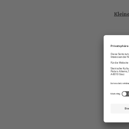
Klein
Krone
BEITR