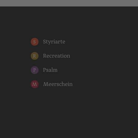
Styriarte
S
Recreation
R
Psalm
P
Meerschein
M