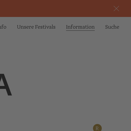
nfo
Unsere Festivals
Informa­tion
Suche
A
R