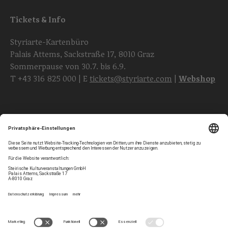
Tickets & Info
Styriarte-Kartenbüro
Palais Attems, Sackstraße 17, 8010 Graz
Sommerpause von 30.7. bis 6.9.
T
+43 316 825 000
| E
tickets@styriarte.com
|
Webshop
Folgen Sie uns
Privatsphären-Einstellungen
Newsletter
Impressum