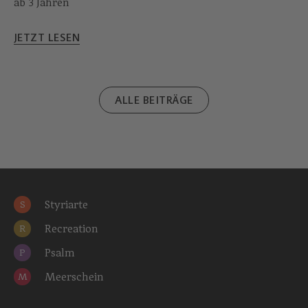
ab 3 Jahren
JETZT LESEN
ALLE BEITRÄGE
Styriarte
S
Recreation
R
Psalm
P
Meerschein
M