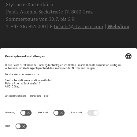
Styriarte-Kartenbüro
Palais Attems, Sackstraße 17, 8010 Graz
Sommerpause von 30.7. bis 6.9.
T
+43 316 825 000
| E
tickets@styriarte.com
|
Webshop
Folgen Sie uns
Privatsphären-Einstellungen
Newsletter
Impressum
Kontakt
AGB