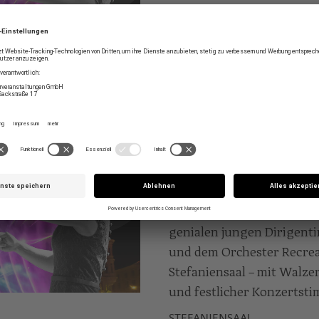
genialen jungen Dirigent
und dem Orchester Recrea
Stefaniensaal – mit Walzer
und festlicher Konzertst
STEFANIENSAAL
GRAZ IM DREIV
TAKT
Wir verabschieden das alt
genialen jungen Dirigent
und dem Orchester Recrea
Stefaniensaal – mit Walzer
und festlicher Konzertst