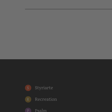
Styriarte
S
Recreation
R
Psalm
P