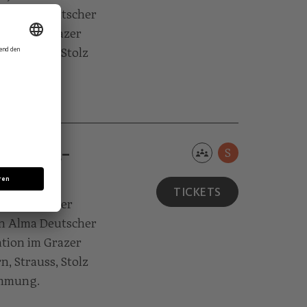
in Alma Deutscher
tion im Grazer
n, Strauss, Stolz
immung.
IERTEL­
S
TICKETS
e Jahr mit der
in Alma Deutscher
tion im Grazer
n, Strauss, Stolz
immung.