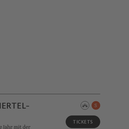
IERTEL­
S
TICKETS
e Jahr mit der