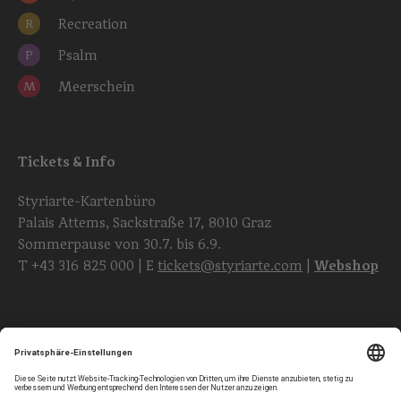
Recreation
R
Psalm
P
Meerschein
M
Tickets & Info
Styriarte-Kartenbüro
Palais Attems, Sackstraße 17, 8010 Graz
Sommerpause von 30.7. bis 6.9.
T
+43 316 825 000
| E
tickets@styriarte.com
|
Webshop
Folgen Sie uns