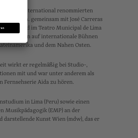
itglied der international renommierten
 trat u. a. gemeinsam mit José Carreras
der Dom und im Teatro Municipal de Lima
it führte ihn auf internationale Bühnen
 Lateinamerika und dem Nahen Osten.
it wirkt er regelmäßig bei Studio-,
ionen mit und war unter anderem als
n Fernsehserie Aida zu hören.
enstudium in Lima (Peru) sowie einen
en Musikpädagogik (EMP) an der
d darstellende Kunst Wien (mdw), das er