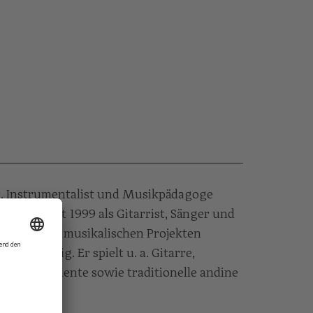
, Instrumentalist und Musikpädagoge
k) ist seit 1999 als Gitarrist, Sänger und
zahlreichen musikalischen Projekten
ungen tätig. Er spielt u. a. Gitarre,
hlaginstrumente sowie traditionelle andine