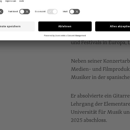
Seit 2010 ist er festes M
Musikgruppe ALTURAS und
bei Konzerten im Mailän
auf. Seine Konzerttätigke
und Festivals in Europa,
Neben seiner Konzertarbe
Medien- und Filmprodukt
Musiker in der spanische
Er absolvierte ein Gitarr
Lehrgang der Elementar
Universität für Musik un
2025 abschloss.