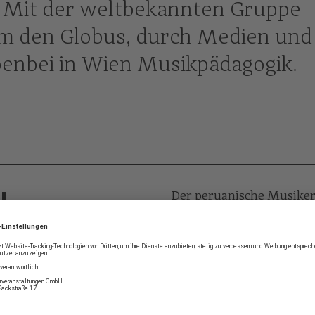
. Mit der weltbekannten Gruppe
m den Globus, durch Medien und
benbei in Wien Musikpädagogik.
L
Der peruanische Musiker
(Elementare Musikpädagogi
Multiinstrumentalist in 
unterschiedlicher Stilricht
ENTALIST
Saxophon, Klarinette, Sc
Blasinstrumente.