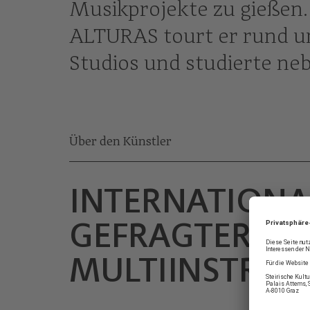
Musikprojekte zu gießen
ALTURAS tourt er rund u
Studios und studierte ne
Über den Künstler
INTERNATIONA
GEFRAGTER
MULTIINSTRUM