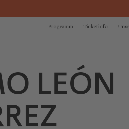
Programm
Ticketinfo
Unse
O LEÓN
RREZ