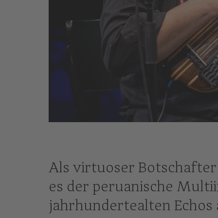
© Nikola Milatovic
Als virtuoser Botschafter
es der peruanische Multii
jahrhundertealten Echos