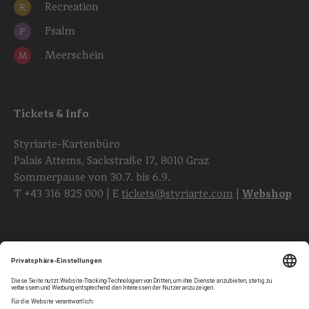
Recreation
R
Psalm
P
Meerschein
M
Tickets & Info
Styriarte-Kartenbüro
Palais Attems, Sackstraße 17, 8010 Graz
Sommerpause von 30.7. bis 6.9.
T
+43 316 825 000
| E
tickets@styriarte.com
|
Webshop
Folgen Sie uns