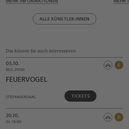
MEHR INFORMATIONEN
MEHR 
verzaubert als großartige Musikvermittlerin die
ganz Kleinen im Publikum.
ALLE KÜNSTLER:INNEN
Das könnte Sie auch interessieren
05.10.
R
MO, 20:00
FEUERVOGEL
TICKETS
STEFANIENSAAL
20.10.
R
DI, 18:00