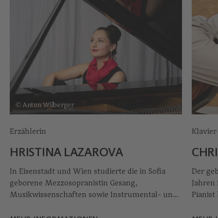
© Anton Wilberger
Erzählerin
Klavier
HRISTINA LAZAROVA
CHR
In Eisenstadt und Wien studierte die in Sofia
Der geb
geborene Mezzosopranistin Gesang,
Jahren 
Musikwissenschaften sowie Instrumental- und
Pianist
Gesangspädagogik. Bei der Styriarte tritt sie u. a.
Werken
mit ihrem Verein grossundklein auf und
Jahrhu