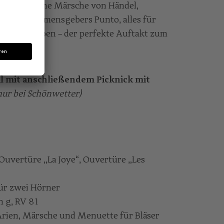
n, königliche Märsche von Händel,
ette des Namensgebers Punto, alles für
t geschrieben – der perfekte Auftakt zum
l mit anschließendem Picknick mit
nur bei Schönwetter)
Ouvertüre „La Joye“, Ouvertüre „Les
für zwei Hörner
n g, RV 81
Arien, Märsche und Menuette für Bläser