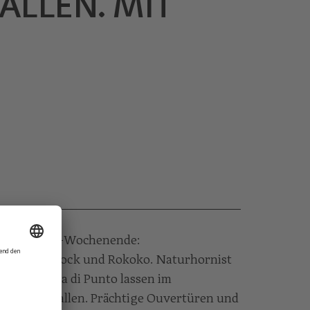
ALLEN. MIT
r das Attems-Wochenende:
ser aus Barock und Rokoko. Naturhornist
e Compagnia di Punto lassen im
faren erschallen. Prächtige Ouvertüren und