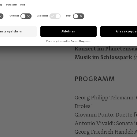
pralle Tänze von Teleman
virtuoser Vivaldi und Du
Oboen, Hörner und Fagot
Picknick im Park.
Konzert im Planetensaa
Musik im Schlosspark
(
PROGRAMM
Georg Philipp Telemann: 
Droles“
Giovanni Punto: Duette 
Antonio Vivaldi: Sonata i
Georg Friedrich Händel: 