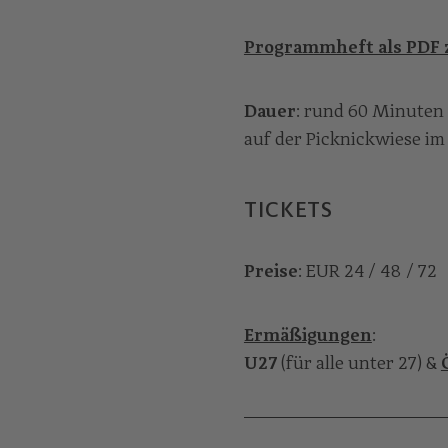
Programmheft als PDF
Dauer
: rund 60 Minuten
auf der Picknickwiese im
TICKETS
Preise
: EUR 24 / 48 / 72
Ermäßigungen
:
U27
(für alle unter 27)
&