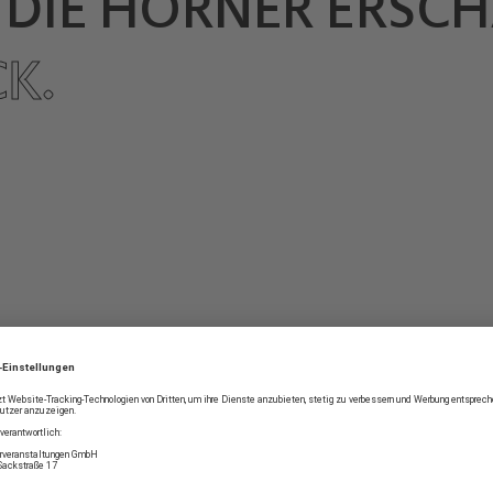
 DIE HÖRNER ERSCH
K.
Festlicher Abschluss fü
„Harmoniemusik“ für Blä
Christian Binde und sein
Planetensaal die Jagdfan