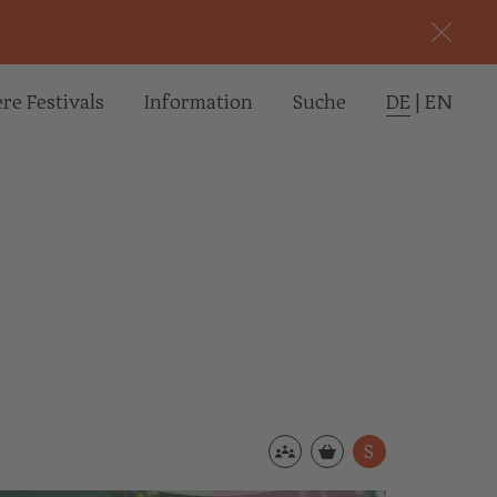
re Festivals
Informa­tion
Suche
DE
|
EN
S