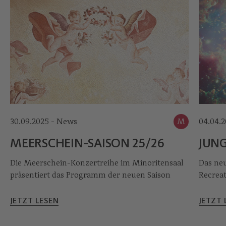
30.09.2025 - News
M
04.04.2
MEERSCHEIN-SAISON 25/26
JUNG
Die Meerschein-Konzertreihe im Minoritensaal
Das ne
präsentiert das Programm der neuen Saison
Recreat
JETZT LESEN
JETZT 