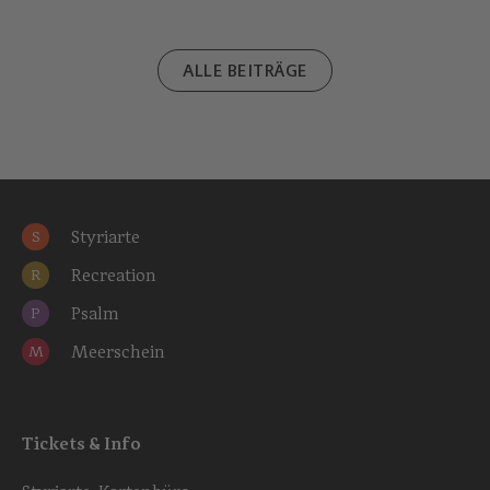
ALLE BEITRÄGE
Styriarte
S
Recreation
R
Psalm
P
Meerschein
M
Tickets & Info