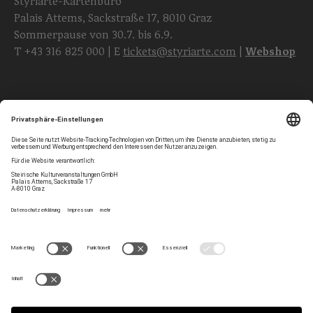
Styriarte-Kartenbüro
Palais Attems, Sackstraße 17, 8010 Graz
Sommerpause von 30.7. bis 6.9.
T
+43 316 825 000
| E
tickets@styriarte.com
|
Webshop
Folgen Sie uns
Privatsphären-Einstellungen
Newsletter
Impressum
Kontakt
AGB
Team
Datenschutz