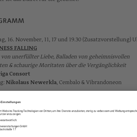
GRAMM
g, 16. November, 11, 17 und 19.30 (Zusatzvorstellung) 
NESS FALLING
 von unerfüllter Liebe, Balladen von geheimnisvollen
ten & schaurige Moritaten über die Vergänglichkeit
iga Consort
g:
Nikolaus Newerkla
, Cembalo & Vibrandoneon
g, 14. Dezember, 11, 17 und 19.30 (Zusatzvorstellung) U
NT NIGHT
 zur Weihnachtszeit aus mediterranen und nordeuropä
tionen
do Maris: