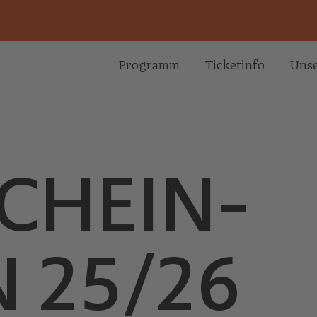
Programm
Ticketinfo
Unse
CHEIN-
 25/26