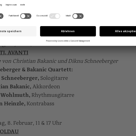
na Savall,
Sopran & Harfen
r Udland Johansen,
Tenor, Hardingfele & Geige
arrison, David Mayoral & Miguel Ángel Cordero
g, 11. Jänner, 11 & 17 Uhr
I, AVANTI
 von Christian Bakanic und Diknu Schneeberger
eberger & Bakanic Quartett:
 Schneeberger,
Sologitarre
ian Bakanic,
Akkordeon
n Wohlmuth,
Rhythmusgitarre
n Heinzle,
Kontrabass
g, 8. Februar, 11 & 17 Uhr
MOLDAU