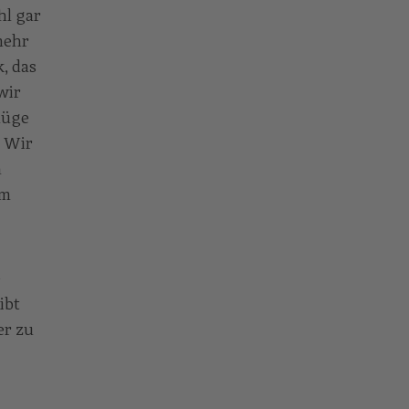
hl gar
mehr
, das
wir
lüge
. Wir
n
om
e
ibt
er zu