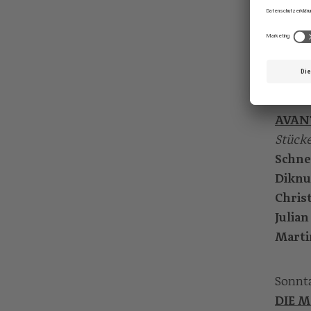
Arian
Pette
Ian H
Sonnta
AVANT
Stücke
Schne
Diknu
Christ
Julia
Marti
Sonnta
DIE 