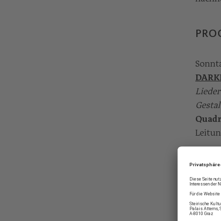
PRO
Sonnta
DARK
Lieder
Gestal
Quadr
Leitun
Sonnta
SILE
Musik
Tradi
Hirun