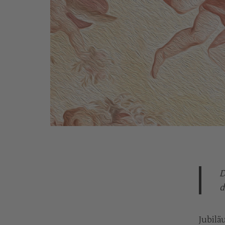
D
d
Jubilä