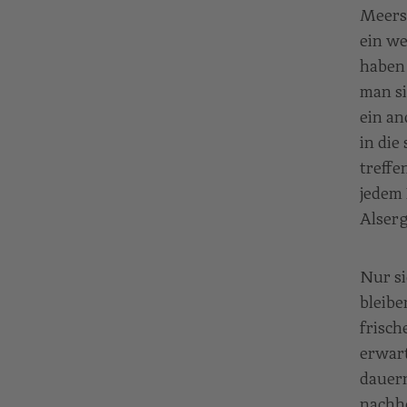
Meersc
ein we
haben 
man si
ein a
in die
treffe
jedem 
Alserg
Nur si
bleibe
frisch
erwart
dauern
nachhe