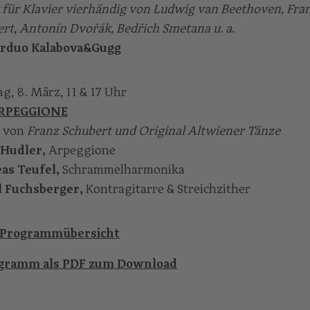
für Klavier vierhändig von Ludwig van Beethoven, Fra
rt, Antonín Dvořák, Bedřich Smetana u. a.
erduo Kalabova&Gugg
g, 8. März, 11 & 17 Uhr
RPEGGIONE
 von
Franz Schubert und Original Altwiener Tänze
 Hudler,
Arpeggione
as Teufel,
Schrammelharmonika
l Fuchsberger,
Kontragitarre & Streichzither
 Programmübersicht
gramm als PDF zum Download