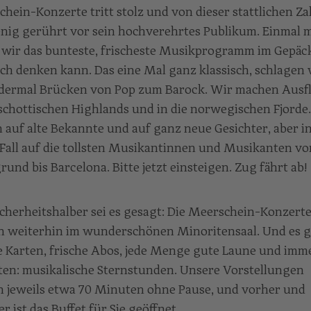
hein-Konzerte tritt stolz und von dieser stattlichen Za
nig gerührt vor sein hochverehrtes Publikum. Einmal 
wir das bunteste, frischeste Musikprogramm im Gepäck
ch denken kann. Das eine Mal ganz klassisch, schlagen 
ndermal Brücken von Pop zum Barock. Wir machen Ausf
 schottischen Highlands und in die norwegischen Fjorde
n auf alte Bekannte und auf ganz neue Gesichter, aber i
Fall auf die tollsten Musikantinnen und Musikanten v
rund bis Barcelona. Bitte jetzt einsteigen. Zug fährt ab!
cherheitshalber sei es gesagt: Die Meerschein-Konzert
n weiterhin im wunderschönen Minoritensaal. Und es g
e Karten, frische Abos, jede Menge gute Laune und imm
en: musikalische Sternstunden. Unsere Vorstellungen
 jeweils etwa 70 Minuten ohne Pause, und vorher und
r ist das Buffet für Sie geöffnet.