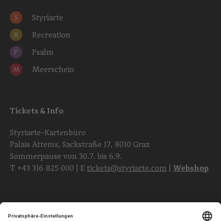
Styriarte
S
Recreation
R
Psalm
P
Meerschein
M
Tickets & Info
Styriarte-Kartenbüro
Palais Attems, Sackstraße 17, 8010 Graz
Sommerpause von 30.7. bis 6.9.
T
+43 316 825 000
| E
tickets@styriarte.com
|
Webshop
Folgen Sie uns