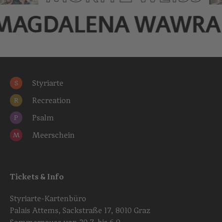
MAGDALENA WAWRA
Styriarte
S
Recreation
R
Psalm
P
Meerschein
M
Tickets & Info
Styriarte-Kartenbüro
Palais Attems, Sackstraße 17, 8010 Graz