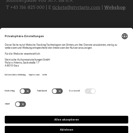
Sommerpause von 30.7. bis 6.9.
T
+43 316 825 000
| E
tickets@styriarte.com
|
Webshop
Folgen Sie uns
Privatsphären-Einstellungen
Newsletter
Impressum
Kontakt
AGB
Team
Datenschutz
Jobs
Haltung