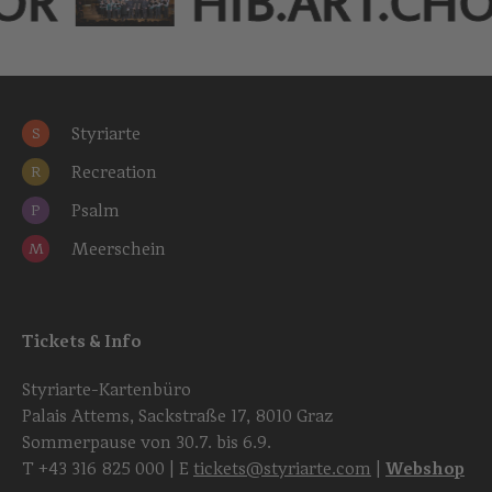
HOR
HIB.ART.CH
Styriarte
S
Recreation
R
Psalm
P
Meerschein
M
Tickets & Info
Styriarte-Kartenbüro
Palais Attems, Sackstraße 17, 8010 Graz
Sommerpause von 30.7. bis 6.9.
T
+43 316 825 000
| E
tickets@styriarte.com
|
Webshop