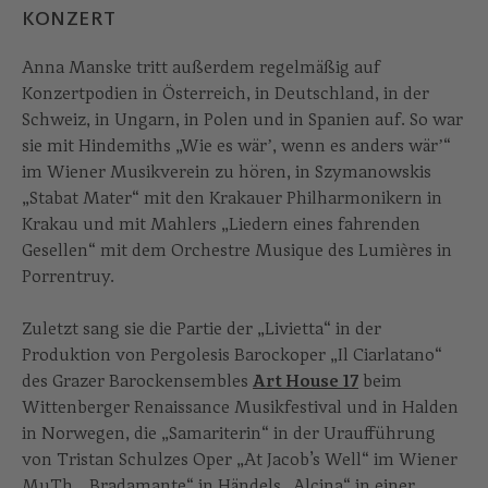
KONZERT
Anna Manske tritt außerdem regelmäßig auf
Konzertpodien in Österreich, in Deutschland, in der
Schweiz, in Ungarn, in Polen und in Spanien auf. So war
sie mit Hindemiths „Wie es wärʼ, wenn es anders wärʼ“
im Wiener Musikverein zu hören, in Szymanowskis
„Stabat Mater“ mit den Krakauer Philharmonikern in
Krakau und mit Mahlers „Liedern eines fahrenden
Gesellen“ mit dem Orchestre Musique des Lumières in
Porrentruy.
Zuletzt sang sie die Partie der „Livietta“ in der
Produktion von Pergolesis Barockoper „Il Ciarlatano“
des Grazer Barockensembles
Art House 17
beim
Wittenberger Renaissance Musikfestival und in Halden
in Norwegen, die „Samariterin“ in der Uraufführung
von Tristan Schulzes Oper „At Jacob’s Well“ im Wiener
MuTh, „Bradamante“ in Händels „Alcina“ in einer