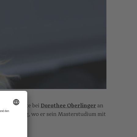
te Blockflöte bei
Dorothee Oberlinger
an
um Salzburg, wo er sein Masterstudium mit
hloss.