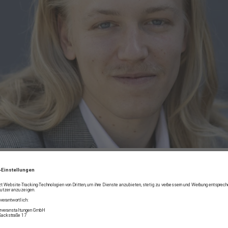
Matija Chlupacek studier
der Universität Mozarte
Sonderauszeichnung absc