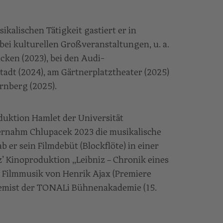
alischen Tätigkeit gastiert er in
i kulturellen Großveranstaltungen, u. a.
cken (2023), bei den Audi-
dt (2024), am Gärtnerplatztheater (2025)
rnberg (2025).
duktion Hamlet der Universität
rnahm Chlupacek 2023 die musikalische
b er sein Filmdebüt (Blockflöte) in einer
z’ Kinoproduktion „Leibniz – Chronik eines
t Filmmusik von Henrik Ajax (Premiere
demist der TONALi Bühnenakademie (15.