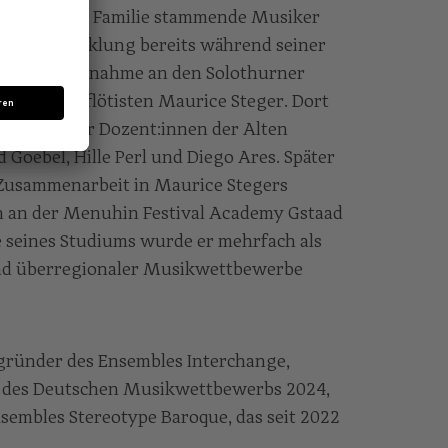
lowenischen Familie stammende Musiker
ische Entwicklung bereits während seiner
lmäßige Teilnahme an den Solothurner
zer Blockflötisten Maurice Steger. Dort
enommierter Dozent:innen der Alten
 Goebel, Hille Perl und Diego Ares. Später
e Zusammenarbeit in Maurice Stegers
en an der Menuhin Festival Academy Gstaad
 seines Studiums wurde er mehrfach als
und überregionaler Musikwettbewerbe
tgründer des Ensembles Interchange,
t des Deutschen Musikwettbewerbs 2024,
embles Stereotype Baroque, das seit 2022