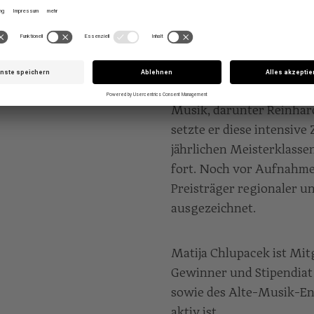
Der aus einer deutsch-s
vertiefte seine künstler
Schulzeit durch die rege
Sommerkursen des Schwei
arbeitete er im Umfeld r
Musik, darunter Reinhard
setzte er diese intensiv
jährlichen Meisterklass
fort. Noch vor Aufnahme
Preisträger regionaler 
ausgezeichnet.
Matija Chlupacek ist Mi
Gewinner und Stipendia
sowie des Alte-Musik-Ens
aktiv ist.