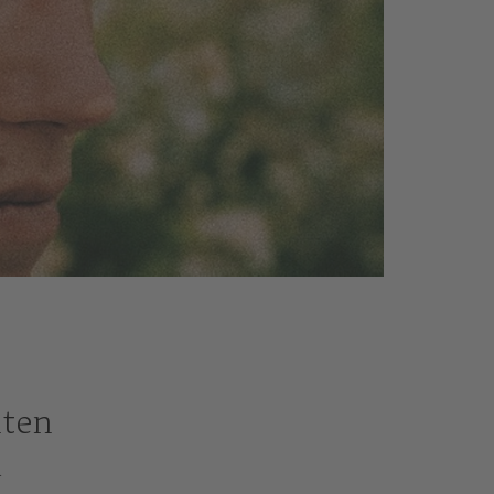
lten
d