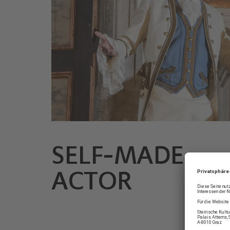
SELF-MADE-
© Nikola Milatovic
ACTOR