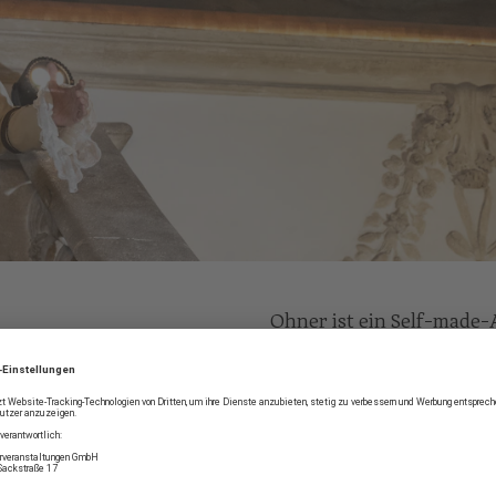
Ohner ist ein Self-made-
erlernt hat. Als ausgebi
in der Sozialarbeit. Von 
seinen Engagements in de
theaterpädagogischen Pr
mitgearbeitet.