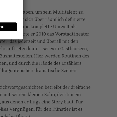
ve erlebt haben, um sein Multitalent zu
er setzt er sich über räumlich definierte
 er doch seine komplette Umwelt als
e reanimierte er 2010 das Vorstadttheater
ater, das jederzeit und überall mit den
ln auftreten kann – sei es in Gasthäusern,
Bushaltestellen. Hier werden Routinen des
en, und durch die Hände des Erzählers
ltagsutensilien dramatische Szenen.
Stichwortgeschichten betreibt der dreifache
n mit seinem kleinen Sohn, der ihm ein
 aus denen er flugs eine Story baut. Für
oßes Vergnügen, für den Künstler ist es
tägliche Übung.