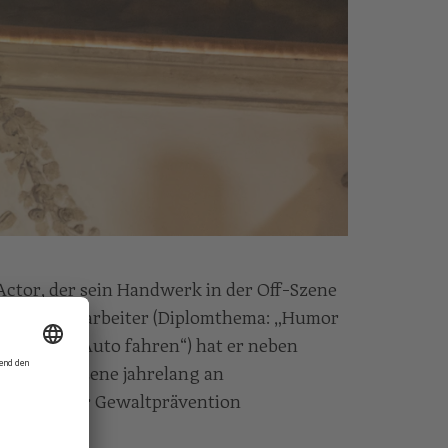
Actor, der sein Handwerk in der Off-Szene
ldeter Sozialarbeiter (Diplomthema: „Humor
Karate und Auto fahren“) hat er neben
r freien Szene jahrelang an
ojekten zur Gewaltprävention