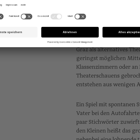
Man muss den Künstler li
erfassen. Als Theatermach
Bühnen hinweg, versteht
solche. Konsequenterweis
Graz als alternatives The
geringst möglichen Mitte
Klassenzimmern oder an 
Theaterschauens gebroch
entstehen aus wenigen Al
Ein Spiel mit spontanen 
Vater bei den Autofahrte
paar Stichwörter zuwirft,
den Kleinen heißt das gr
nebenbei eine lohnende 