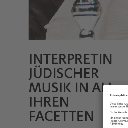
INTERPRETIN
© Werner Kmetitsch
JÜDISCHER
MUSIK IN ALL
IHREN
FACETTEN