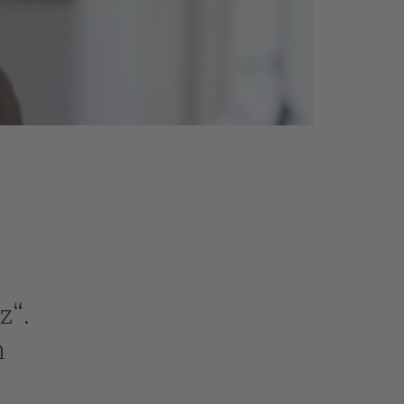
e
z“.
n