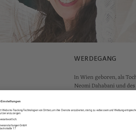
WERDEGANG
In Wien geboren, als Toc
Neomi Dahabani und des 
wuchs Timna in Paris, Wi
Französischen Lyzeum in 
Klavierunterricht sowie
Konservatorium. Es folg
der Sorbonne in Paris so