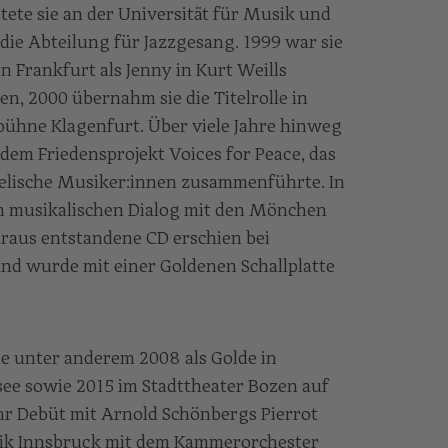
itete sie an der Universität für Musik und
die Abteilung für Jazzgesang. 1999 war sie
Frankfurt als Jenny in Kurt Weills
n, 2000 übernahm sie die Titelrolle in
bühne Klagenfurt. Über viele Jahre hinweg
t dem Friedensprojekt Voices for Peace, das
aelische Musiker:innen zusammenführte. In
 in musikalischen Dialog mit den Mönchen
araus entstandene CD erschien bei
 wurde mit einer Goldenen Schallplatte
ie unter anderem 2008 als Golde in
see sowie 2015 im Stadttheater Bozen auf
ihr Debüt mit Arnold Schönbergs Pierrot
ik Innsbruck mit dem Kammerorchester