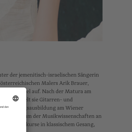
hter der jemenitisch-israelischen Sängerin
österreichischen Malers Arik Brauer,
en und Israel auf. Nach der Matura am
Wien erhielt sie Gitarren- und
 eine Gesangsausbildung am Wiener
te ein Studium der Musikwissenschaften an
wie Meisterkurse in klassischem Gesang,