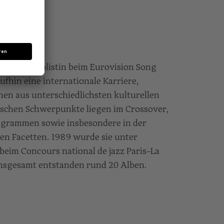
.
reich als Solistin beim Eurovision Song
fhin eine internationale Karriere,
nen aus unterschiedlichsten kulturellen
ischen Schwerpunkte liegen im Crossover,
ogrammen sowie insbesondere in der
ren Facetten. 1989 wurde sie unter
beim Concours national de jazz Paris–La
Insgesamt entstanden rund 20 Alben.