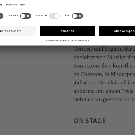
Jazz und indischer Musik
KARRIERE
1986 vertrat Timna Öster
Contest und begann darau
begleitet von Musiker:in
Kontexten. Ihre künstler
im Chanson, in Kinderpr
jüdischen Musik in all ih
anderem mit einem Preis 
Défense ausgezeichnet. 
ON STAGE