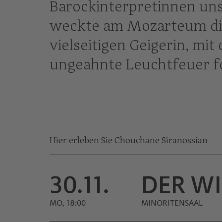
Barockinterpretinnen uns
weckte am Mozarteum die
vielseitigen Geigerin, mit
ungeahnte Leuchtfeuer f
Hier erleben Sie Chouchane Siranossian
30.11.
DER W
MO, 18:00
MINORITEN­SAAL