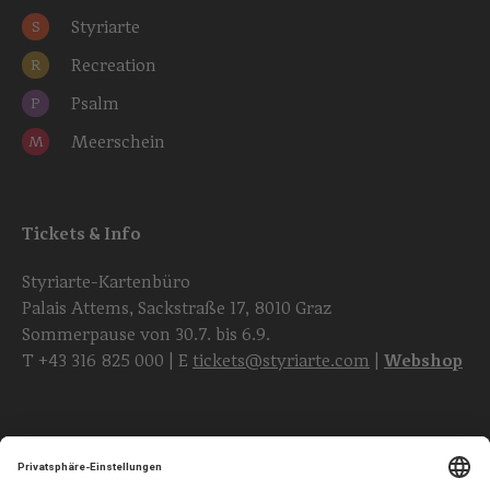
Styriarte
S
Recreation
R
Psalm
P
Meerschein
M
Tickets & Info
Styriarte-Kartenbüro
Palais Attems, Sackstraße 17, 8010 Graz
Sommerpause von 30.7. bis 6.9.
T
+43 316 825 000
| E
tickets@styriarte.com
|
Webshop
Folgen Sie uns