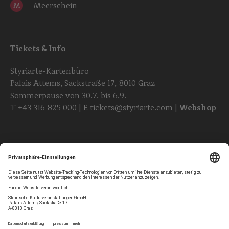
Meerschein
M
Tickets & Info
Styriarte-Kartenbüro
Palais Attems, Sackstraße 17, 8010 Graz
Sommerpause von 30.7. bis 6.9.
T
+43 316 825 000
| E
tickets@styriarte.com
|
Webshop
Folgen Sie uns
Privatsphären-Einstellungen