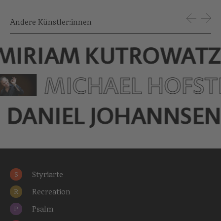
Andere Künstler:innen
MIRIAM KUTROWAT
MICHAEL HOFST
DANIEL JOHANNSE
Styriarte
S
Recreation
R
Psalm
P