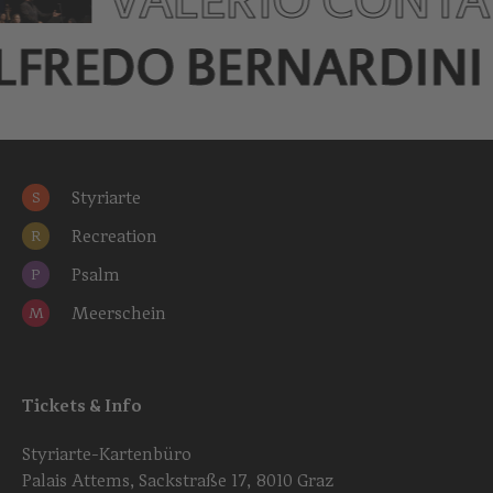
LFREDO BERNARDINI
Styriarte
S
Recreation
R
Psalm
P
Meerschein
M
Tickets & Info
Styriarte-Kartenbüro
Palais Attems, Sackstraße 17, 8010 Graz