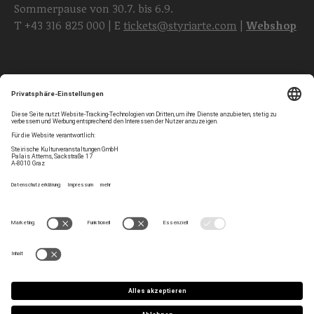
Sommerpause von 30.7. bis 6.9.
T
+43 316 825 000
| E
tickets@styriarte.com
|
Webshop
Folgen Sie uns
Privatsphären-Einstellungen
Newsletter
Impressum
Kontakt
AGB
Team
Datenschutz
Jobs
Haltung