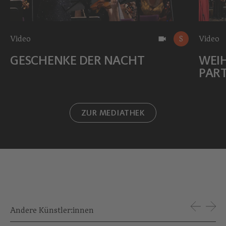
Video
S
Video
GESCHENKE DER NACHT
WEI
PART
ZUR MEDIATHEK
Andere Künstler:innen