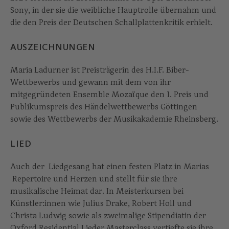
Sony, in der sie die weibliche Hauptrolle übernahm und
die den Preis der Deutschen Schallplattenkritik erhielt.
AUSZEICHNUNGEN
Maria Ladurner ist Preisträgerin des H.I.F. Biber-
Wettbewerbs und gewann mit dem von ihr
mitgegründeten Ensemble Mozaïque den 1. Preis und
Publikumspreis des Händelwettbewerbs Göttingen
sowie des Wettbewerbs der Musikakademie Rheinsberg.
LIED
Auch der Liedgesang hat einen festen Platz in Marias
Repertoire und Herzen und stellt für sie ihre
musikalische Heimat dar. In Meisterkursen bei
Künstler:innen wie Julius Drake, Robert Holl und
Christa Ludwig sowie als zweimalige Stipendiatin der
Oxford Residential Lieder Masterclass vertiefte sie ihre