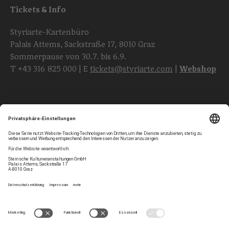
Tickets & Info
Styriarte-Kartenbüro
Palais Attems, Sackstraße 17, 8010 Graz
Sommerpause von 30.7. bis 6.9.
T
+43 316 825 000
| E
tickets@styriarte.com
|
Webshop
Folgen Sie uns
Privatsphären-Einstellungen
Newsletter
Impressum