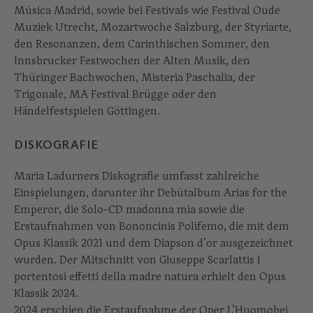
Música Madrid, sowie bei Festivals wie Festival Oude
Muziek Utrecht, Mozartwoche Salzburg, der Styriarte,
den Resonanzen, dem Carinthischen Sommer, den
Innsbrucker Festwochen der Alten Musik, den
Thüringer Bachwochen, Misteria Paschalia, der
Trigonale, MA Festival Brügge oder den
Händelfestspielen Göttingen.
DISKOGRAFIE
Maria Ladurners Diskografie umfasst zahlreiche
Einspielungen, darunter ihr Debütalbum Arias for the
Emperor, die Solo-CD madonna mia sowie die
Erstaufnahmen von Bononcinis Polifemo, die mit dem
Opus Klassik 2021 und dem Diapson d’or ausgezeichnet
wurden. Der Mitschnitt von Giuseppe Scarlattis I
portentosi effetti della madre natura erhielt den Opus
Klassik 2024.
2024 erschien die Erstaufnahme der Oper L’Huomobei