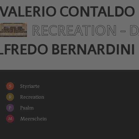
VALERIO CONTALDO
RECREATION - 
LFREDO BERNARDINI
Styriarte
S
Recreation
R
Psalm
P
Meerschein
M