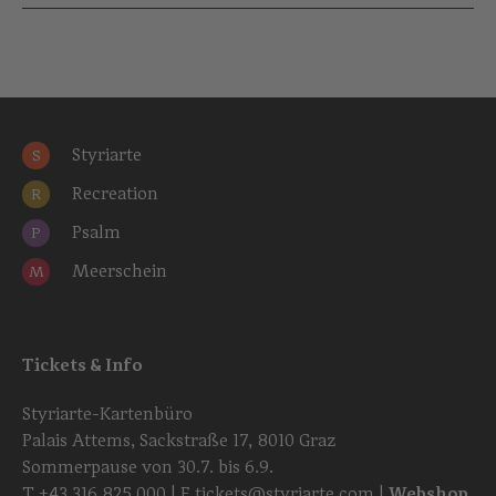
Styriarte
S
Recreation
R
Psalm
P
Meerschein
M
Tickets & Info
Styriarte-Kartenbüro
Palais Attems, Sackstraße 17, 8010 Graz
Sommerpause von 30.7. bis 6.9.
T
+43 316 825 000
| E
tickets@styriarte.com
|
Webshop