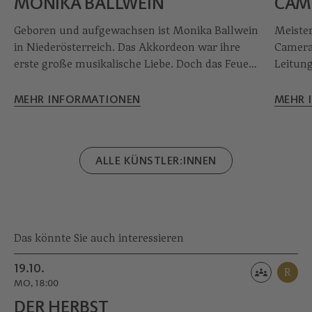
MONIKA BALLWEIN
CAM
Geboren und aufgewachsen ist Monika Ballwein
Meister
in Niederösterreich. Das Akkordeon war ihre
Camerat
erste große musikalische Liebe. Doch das Feuer
Leitung
lodert nicht nur in den Fingern: Ihre Stimme
gelunge
war es, die Monika Ballwein zu Triumphen
Gründun
MEHR INFORMATIONEN
MEHR 
verhalf. Und sie ist die erste autorisierte
sein P
Lehrerin in Österreich, die nach den Grundlagen
dynami
von CVT (complete vocal technique)
ALLE KÜNSTLER:INNEN
unterrichtet.
Das könnte Sie auch interessieren
19.10.
R
MO, 18:00
DER HERBST