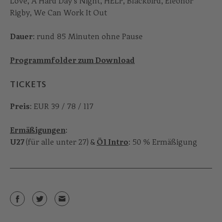
Love, A Hard Day’s Night, HELP, Blackbird, Eleonor
Rigby, We Can Work It Out
Dauer
: rund 85 Minuten ohne Pause
Programmfolder zum Download
TICKETS
Preis
: EUR 39 / 78 / 117
Ermäßigungen
:
U27
(für alle unter 27)
&
Ö1 Intro
: 50 % Ermäßigung