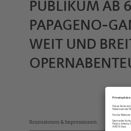
PUBLIKUM AB 
PAPAGENO-GA
WEIT UND BRE
OPERNABENTEU
Rezensionen & Impressionen