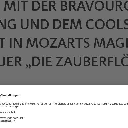
6 MIT DER BRAVOUR
NG UND DEM COOLS
IT IN MOZARTS MA
ER „DIE ZAUBERFLÖ