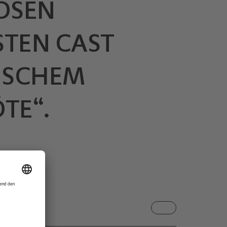
ÖSEN
TEN CAST
GISCHEM
TE“.