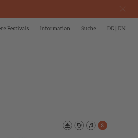
re Festivals
Informa­tion
Suche
DE
|
EN
S