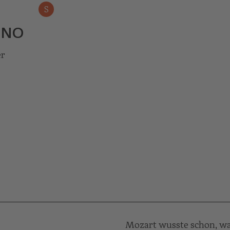
S
ENO
er
Mozart wusste schon, wa