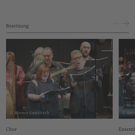
Besetzung
© Werner Kmetitsch
© Wer
Chor
Ensemb