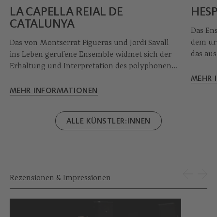
LA CAPELLA REIAL DE
HESP
CATALUNYA
Das Ens
dem urs
Das von Montserrat Figueras und Jordi Savall
das aus
ins Leben gerufene Ensemble widmet sich der
Barock 
Erhaltung und Interpretation des polyphonen
durch 
vokalen Erbes des Mittelalters und des
MEHR 
die Mög
hispanischen und europäischen Goldenen
MEHR INFORMATIONEN
damalig
Zeitalters vor dem 19. Jahrhundert.
Zusammengesetzt hauptsächlich aus famosen
ALLE KÜNSTLER:INNEN
Stimmenspezialistinnen des hispanischen
Raums macht die Capella Reial jedes Konzert
zum Ereignis.
Rezensionen & Impressionen