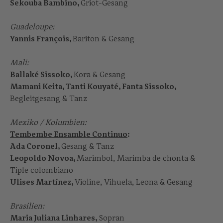
Sekouba Bambino,
Griot-Gesang
Guadeloupe:
Yannis François,
Bariton & Gesang
Mali:
Ballaké Sissoko,
Kora & Gesang
Mamani Keita, Tanti Kouyaté, Fanta Sissoko,
Begleitgesang & Tanz
Mexiko / Kolumbien:
Tembembe Ensamble Continuo
:
Ada Coronel,
Gesang & Tanz
Leopoldo Novoa,
Marimbol, Marimba de chonta &
Tiple colombiano
Ulises Martínez,
Violine, Vihuela, Leona & Gesang
Brasilien:
Maria Juliana Linhares,
Sopran