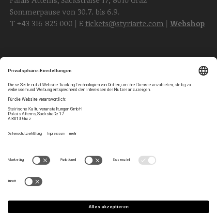
Palais Attems, Sackstraße 17, 8010 Graz
Sommerpause von 30.7. bis 6.9.
T
+43 316 825 000
| E
tickets@styriarte.com
|
Webshop
Folgen Sie uns
Privatsphären-Einstellungen
Newsletter
Impressum
Kontakt
AGB
Team
Datenschutz