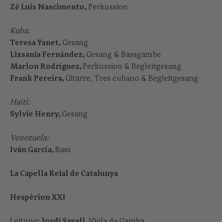
Zé Luis Nascimento,
Perkussion
Kuba:
Teresa Yanet,
Gesang
Lixsania Fernández,
Gesang & Bassgambe
Marlon Rodríguez,
Perkussion & Begleitgesang
Frank Pereira,
Gitarre, Tres cubano & Begleitgesang
Haiti:
Sylvie Henry,
Gesang
Venezuela:
Iván García,
Bass
La Capella Reial de Catalunya
Hespèrion XXI
Leitung
: Jordi Savall,
Viola da Gamba