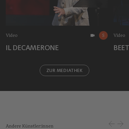
Video
S
Video
IL DECAMERONE
BEE
ZUR MEDIATHEK
Andere Künstler:innen