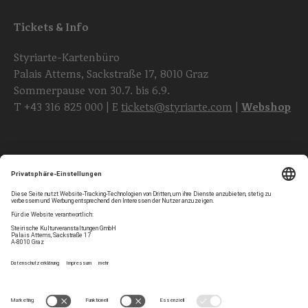
Tickets & Info
Styriarte-Kartenbüro
Palais Attems, Sackstraße 17, 8010 Graz
Sommerpause von 30.7. bis 6.9.
T
+43 316 825 000
| E
tickets@styriarte.com
|
Webshop
Folgen Sie uns
Privatsphären-Einstellungen
Newsletter
Impressum