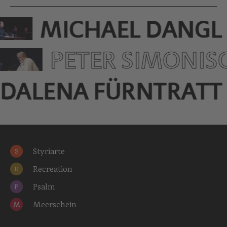
MICHAEL DANGL
PETER SIMONI­S
DALENA FÜRNTRATT
Styriarte
S
Recreation
R
Psalm
P
Meerschein
M