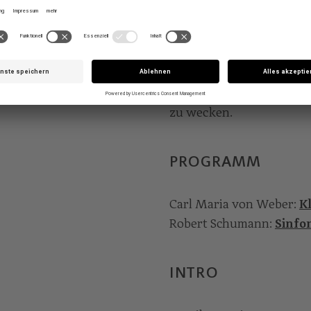
Klarinettengruppe der W
NPULT
Leiterin der Ehrphilharm
weltweit immer mehr gefr
dramatischem f-Moll-Kon
Dirigentenpult, um in Sc
zu wecken.
PROGRAMM
Carl Maria von Weber:
K
Robert Schumann:
Sinfon
INTRO