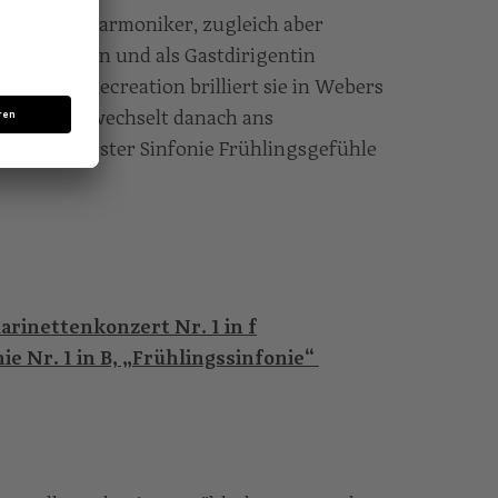
iener Philharmoniker, zugleich aber
onie in Wien und als Gastdirigentin
agt. Mit Recreation brilliert sie in Webers
zert und wechselt danach ans
humanns Erster Sinfonie Frühlingsgefühle
larinettenkonzert Nr. 1 in f
ie Nr. 1 in B, „Frühlingssinfonie“