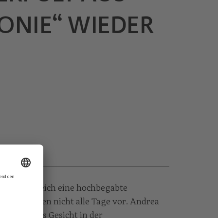
ONIE“ WIEDER
tuosin zugleich eine hochbegabte
 Konzertleben nicht alle Tage vor. Andrea
n vertrautes Gesicht in der