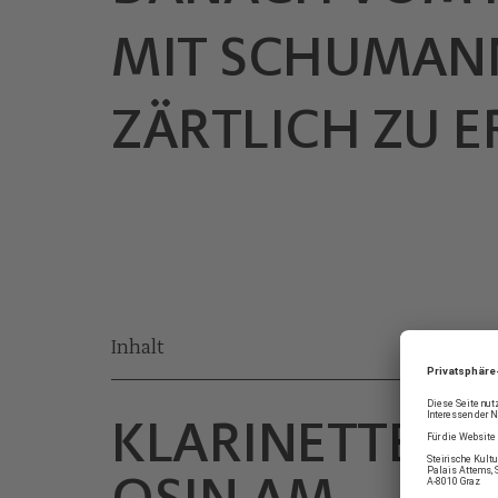
MIT SCHUMANN
ZÄRTLICH ZU 
Inhalt
KLARINETTENV
OSIN AM