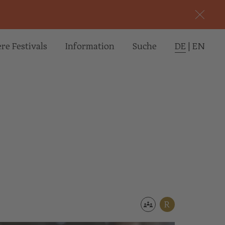
re Festivals
Informa­tion
Suche
DE
|
EN
R