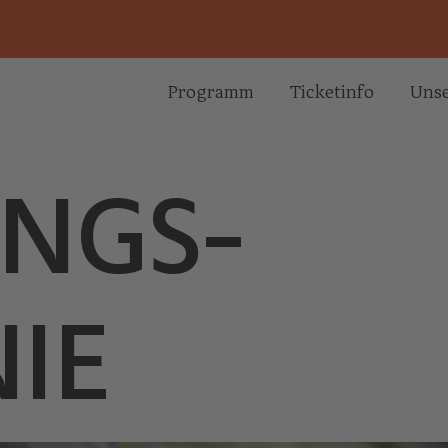
Programm
Ticketinfo
Unse
INGS­
IE