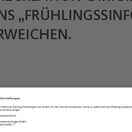
S „FRÜHLINGSSINF
ERWEICHEN.
IRTU­
Dass eine Klarinettenvir
Dirigentin ist, kommt im
Götsch aus Südtirol ist ei