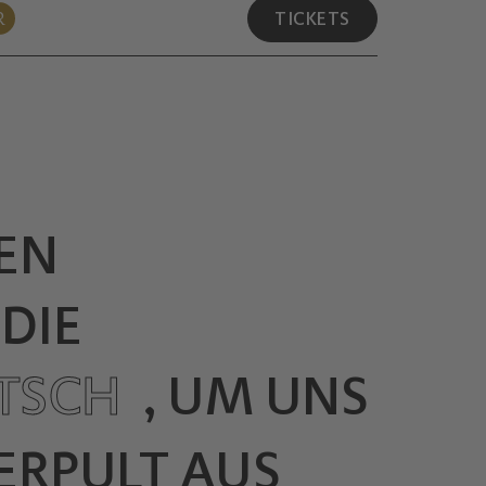
R
TICKETS
EN
DIE
TSCH
, UM UNS
ERPULT AUS