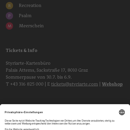
Recreation
R
Psalm
P
Meerschein
M
Tickets & Info
Styriarte-Kartenbüro
Palais Attems, Sackstraße 17, 8010 Graz
Sommerpause von 30.7. bis 6.9.
T
+43 316 825 000
| E
tickets@styriarte.com
|
Webshop
Folgen Sie uns