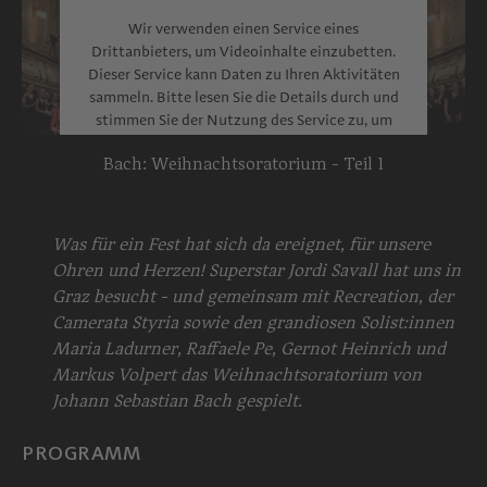
Wir verwenden einen Service eines
Drittanbieters, um Videoinhalte einzubetten.
Dieser Service kann Daten zu Ihren Aktivitäten
sammeln. Bitte lesen Sie die Details durch und
stimmen Sie der Nutzung des Service zu, um
dieses Video anzusehen.
Bach: Weihnachtsoratorium - Teil 1
Mehr Informationen
Akzeptieren
Was für ein Fest hat sich da ereignet, für unsere
Ohren und Herzen! Superstar Jordi Savall hat uns in
powered by
Usercentrics Consent
Graz besucht - und gemeinsam mit Recreation, der
Management Platform
Camerata Styria sowie den grandiosen Solist:innen
Maria Ladurner, Raffaele Pe, Gernot Heinrich und
Markus Volpert das Weihnachtsoratorium von
Johann Sebastian Bach gespielt.
PROGRAMM