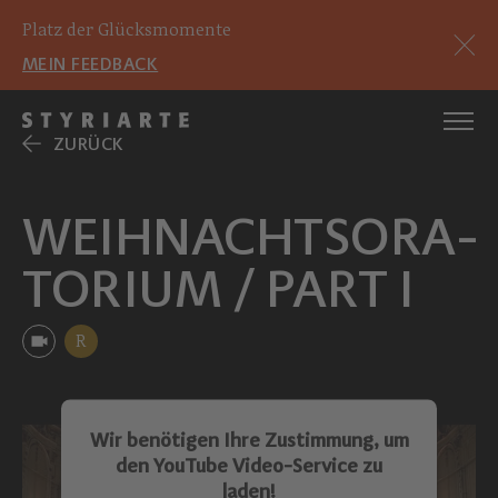
Platz der Glücksmomente
MEIN FEEDBACK
ZURÜCK
WEIHNACHTSORA­
TORIUM / PART I
R
Wir benötigen Ihre Zustimmung, um
den YouTube Video-Service zu
laden!