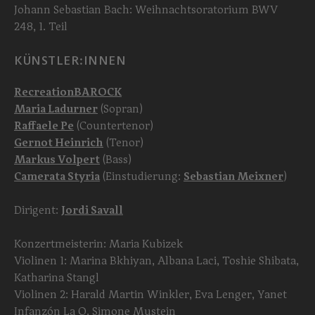
Johann Sebastian Bach: Weihnachtsoratorium BWV
248, 1. Teil
KÜNSTLER:INNEN
RecreationBAROCK
Maria Ladurner
(Sopran)
Raffaele Pe
(Countertenor)
Gernot Heinrich
(Tenor)
Markus Volpert
(Bass)
Camerata Styria
(Einstudierung:
Sebastian Meixner
)
Dirigent:
Jordi Savall
Konzertmeisterin: Maria Kubizek
Violinen 1: Marina Bkhiyan, Albana Laci, Toshie Shibata,
Katharina Stangl
Violinen 2: Harald Martin Winkler, Eva Lenger, Yanet
Infanzón La O, Simone Mustein