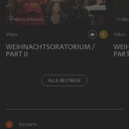
© Nikola Milatovic
© Niko
Video
R
Video
WEIHNACHTSORA­TORIUM /
WEI
PART II
PART 
ALLE BEITRÄGE
Styriarte
S