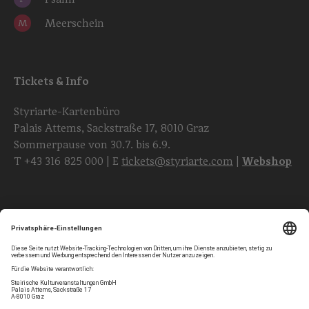
Meerschein
M
Tickets & Info
Styriarte-Kartenbüro
Palais Attems, Sackstraße 17, 8010 Graz
Sommerpause von 30.7. bis 6.9.
T
+43 316 825 000
| E
tickets@styriarte.com
|
Webshop
Folgen Sie uns
Privatsphären-Einstellungen