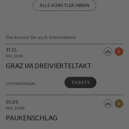
bei internationalen Festivals aufgeführt. Im
Quintet
ALLE KÜNSTLER:INNEN
Spannungsfeld von Komposition und
Grenzen
Improvisation entwickelt sie eine
unverwechselbare musikalische Sprache von
klanglicher Feinheit und poetischer
Ausdruckskraft.
Das könnte Sie auch interessieren
31.12.
S
DO, 16:00
GRAZ IM DREIVIERTEL­TAKT
TICKETS
STEFANIENSAAL
01.03.
R
MO, 20:00
PAUKEN­SCHLAG