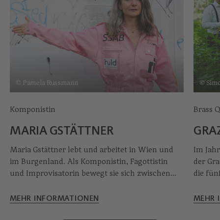
© Pamela Russmann
© Simo
Komponistin
Brass Q
MARIA GSTÄTTNER
GRAZ
Maria Gstättner lebt und arbeitet in Wien und
Im Jahr
im Burgenland. Als Komponistin, Fagottistin
der Gra
und Improvisatorin bewegt sie sich zwischen
die fün
zeitgenössischer Musik, Performance und
zwisch
künstlerischer Forschung. Ihre Werke werden
Volksm
MEHR INFORMATIONEN
MEHR 
von renommierten Orchestern und Ensembles
Seit de