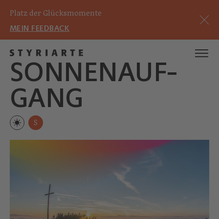
Platz der Glücksmomente
MEIN FEEDBACK
SONNENAUF­
GANG
S