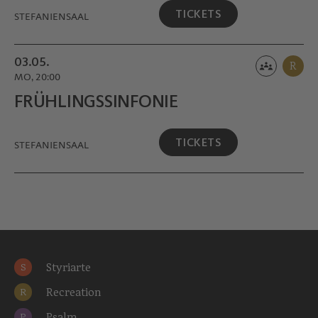
TICKETS
STEFANIENSAAL
03.05.
R
MO, 20:00
FRÜHLINGS­SINFONIE
TICKETS
STEFANIENSAAL
Styriarte
S
Recreation
R
Psalm
P