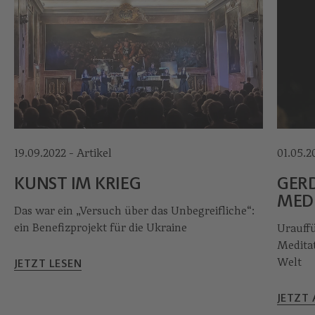
19.09.2022 - Artikel
01.05.2
KUNST IM KRIEG
GER
MEDI
Das war ein „Versuch über das Unbegreifliche“:
ein Benefizprojekt für die Ukraine
Urauff
Meditat
Welt
JETZT LESEN
JETZT