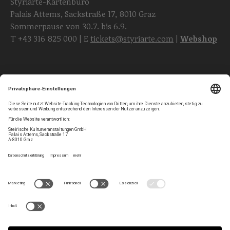
Styriarte-Kartenbüro
Palais Attems, Sackstraße 17, 8010 Graz
Sommerpause von 30.7. bis 6.9.
T
+43 316 825 000
| E
tickets@styriarte.com
|
Webshop
Folgen Sie uns
Privatsphären-Einstellungen
Newsletter
Impressum
Kontakt
AGB
Team
Datenschutz