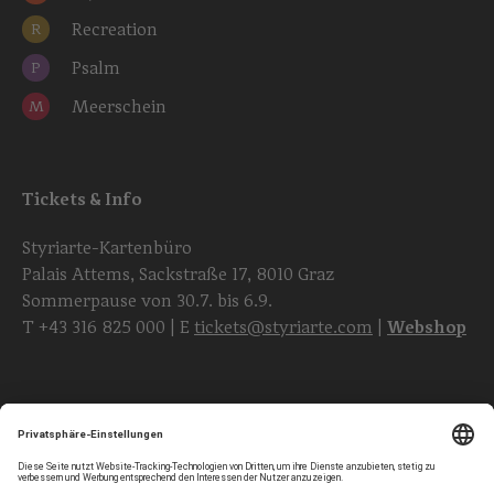
Recreation
R
Psalm
P
Meerschein
M
Tickets & Info
Styriarte-Kartenbüro
Palais Attems, Sackstraße 17, 8010 Graz
Sommerpause von 30.7. bis 6.9.
T
+43 316 825 000
| E
tickets@styriarte.com
|
Webshop
Folgen Sie uns