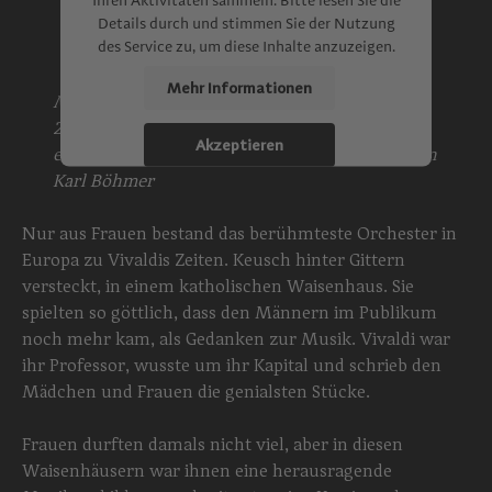
Ihren Aktivitäten sammeln. Bitte lesen Sie die
Details durch und stimmen Sie der Nutzung
des Service zu, um diese Inhalte anzuzeigen.
Mehr Informationen
Musik.Geschichten Episode #1
21.3.2021 - 41 min.
Akzeptieren
erfragt von Katharina Schellnegger, erzählt von
Karl Böhmer
powered by
Usercentrics Consent
Management Platform
Nur aus Frauen bestand das berühmteste Orchester in
Europa zu Vivaldis Zeiten. Keusch hinter Gittern
versteckt, in einem katholischen Waisenhaus. Sie
spielten so göttlich, dass den Männern im Publikum
noch mehr kam, als Gedanken zur Musik. Vivaldi war
ihr Professor, wusste um ihr Kapital und schrieb den
Mädchen und Frauen die genialsten Stücke.
Frauen durften damals nicht viel, aber in diesen
Waisenhäusern war ihnen eine herausragende