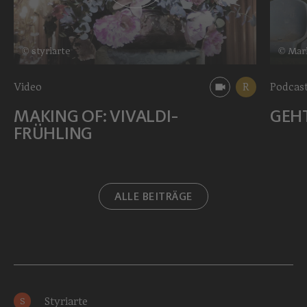
© styriarte
© Mar
Video
R
Podcast
MAKING OF: VIVALDI-
GEHT
FRÜHLING
ALLE BEITRÄGE
Styriarte
S