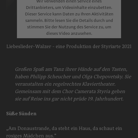
Wir verwenden einen Service eines
Drittanbieters, um Videoinhalte einzubetten.
Dieser Service kann Daten zu Ihren Aktivitäten
sammeln. Bitte lesen Sie die Details durch und
stimmen Sie der Nutzung des Service zu, um
dieses Video anzusehen.
Mehr Informationen
Liebeslieder-Walzer - eine Produktion der Styriarte 2021
Akzeptieren
Großen Spaß am Tanz ihrer Hände auf den Tasten,
powered by
Usercentrics Consent
haben Philipp Scheucher und Olga Chepovetsky. Sie
Management Platform
veranstalten ein regelrechtes Klaviertheater.
Gemeinsam mit dem Chor Camerata Styria gehen
sie auf Reise ins gar nicht prüde 19. Jahrhundert.
Süße Sünden
„Am Donaustrande, da steht ein Haus, da schaut ein
rosiges Mädchen aus.“