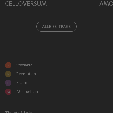
CELLOVER­SUM
AMO
ALLE BEITRÄGE
Styriarte
S
Recreation
R
Psalm
P
Meerschein
M
Tickets & Info