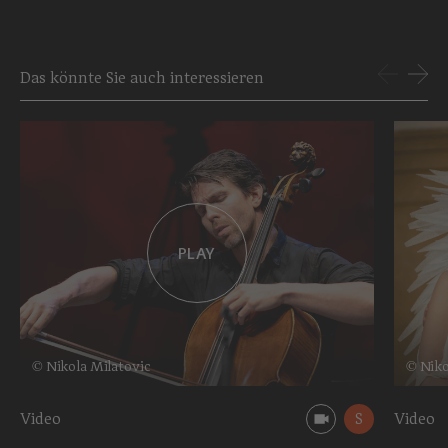
Das könnte Sie auch interessieren
PLAY
© Nikola Milatovic
© Niko
Video
S
Video