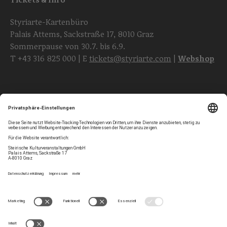
Styriarte-Kartenbüro
Palais Attems, Sackstraße 17, 8010 Graz
Sommerpause von 30.7. bis 6.9.
T
+43 316 825 000
| E
tickets@styriarte.com
|
Webshop
Folgen Sie uns
Privatsphären-Einstellungen
Newsletter
Impressum
Kontakt
AGB