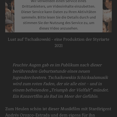
Wir verwenden einen Service eines
Drittanbieters, um Videoinhalte einzubetten.
Dieser Service kann Daten zu Ihren Aktivitäten
sammeln. Bitte lesen Sie die Details durch und
stimmen Sie der Nutzung des Service zu, um
dieses Video anzusehen.
Mehr Informationen
Lust auf Tschaikowski - eine Produktion der Styriarte
2021
Akzeptieren
powered by
Usercentrics Consent
Feuchte Augen gab es im Publikum nach dieser
Management Platform
berührenden Geburtsstunde eines neuen
Jugendorchesters. Tschaikowskis Schicksalsmusik
wird zum roten Faden, der sie alle eint – und in
einem befreienden „Triumph der Vielfalt“ mündet.
Ein Konzertfilm als Bad im Meer der Gefühle.
Zum Heulen schön ist dieser Musikfilm mit Stardirigent
Andrés Orozco-Estrada und dem eigens für ihn