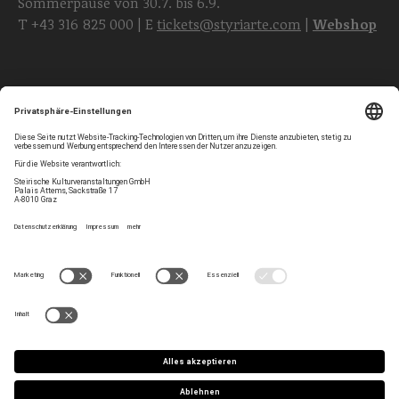
Sommerpause von 30.7. bis 6.9.
T
+43 316 825 000
| E
tickets@styriarte.com
|
Webshop
Folgen Sie uns
Privatsphären-Einstellungen
Newsletter
Impressum
Kontakt
AGB
Team
Datenschutz
Jobs
Haltung