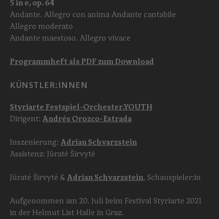
5 in e, op. 64
Andante. Allegro con anima Andante cantabile
Allegro moderato
Andante maestoso. Allegro vivace
Programmheft als PDF zum Download
KÜNSTLER:INNEN
Styriarte Festspiel-Orchester.YOUTH
Dirigent:
Andrés Orozco-Estrada
Inszenierung:
Adrian Schvarzstein
Assistenz: Jūratė Širvytė
Jūratė Širvytė &
Adrian Schvarzstein
, Schauspieler:in
Aufgenommen am 20. Juli beim Festival Styriarte 2021
in der Helmut List Halle in Graz.