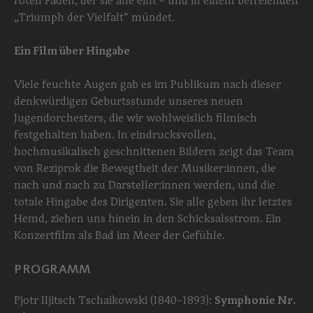
roten Faden, der sie alle eint – und in einem befreienden
„Triumph der Vielfalt“ mündet.
Ein Film über Hingabe
Viele feuchte Augen gab es im Publikum nach dieser
denkwürdigen Geburtsstunde unseres neuen
Jugendorchesters, die wir wohlweislich filmisch
festgehalten haben. In eindrucksvollen,
hochmusikalisch geschnittenen Bildern zeigt das Team
von Reziprok die Bewegtheit der Musiker:innen, die
nach und nach zu Darsteller:innen werden, und die
totale Hingabe des Dirigenten. Sie alle geben ihr letztes
Hemd, ziehen uns hinein in den Schicksalsstrom. Ein
Konzertfilm als Bad im Meer der Gefühle.
PROGRAMM
Pjotr Iljitsch Tschaikowski (1840–1893):
Symphonie Nr.