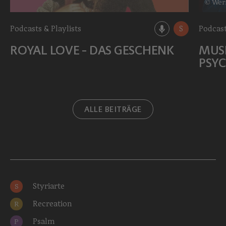
© Wer
Podcasts & Playlists
S
Podcast
ROYAL LOVE - DAS GESCHENK
MUS
PSY
ALLE BEITRÄGE
Styriarte
S
Recreation
R
Psalm
P