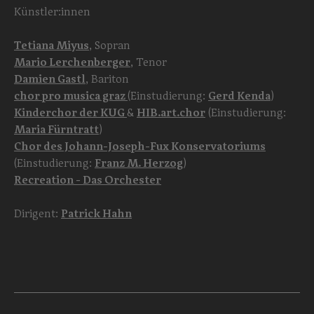
Künstler:innen
Tetiana Miyus
, Sopran
Mario Lerchenberger
, Tenor
Damien Gastl
, Bariton
chor pro musica graz
(Einstudierung:
Gerd Kenda
)
Kinderchor der KUG
&
HIB.art.chor
(Einstudierung:
Maria Fürntratt
)
Chor des Johann-Joseph-Fux Konservatoriums
(Einstudierung:
Franz M. Herzog
)
Recreation - Das Orchester
Dirigent:
Patrick Hahn