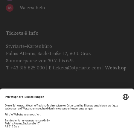
Meerschein
M
Tickets & Info
Styriarte-Kartenbüro
Palais Attems, Sackstraße 17, 8010 Graz
Sommerpause von 30.7. bis 6.9.
T
+43 316 825 000
| E
tickets@styriarte.com
|
Webshop
Folgen Sie uns
Privatsphären-Einstellungen