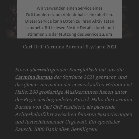
Wir verwenden einen Service eines
Drittanbieters, um Videoinhalte einzubetten.
Dieser Service kann Daten zu Ihren Aktivitäten
sammeln. Bitte lesen Sie die Details durch und
stimmen Sie der Nutzung des Service zu, um
dieses Video anzusehen.
Carl Orff: Carmina Burana | Styriarte 2021
Mehr Informationen
Akzeptieren
Einen überwältigenden Energieflash hat uns die
Carmina Burana
der Styriarte 2021 gebracht, und
powered by
Usercentrics Consent
das gleich viermal in der ausverkauften Helmut List
Management Platform
Halle: 200 großartige Musiker:innen haben unter
der Regie des begnadeten Patrick Hahn die Carmina
Burana von Carl Orff realisiert, als packende
Achterbahnfahrt zwischen feinsten Nuancierungen
und lustschäumender Urgewalt. Ein epochaler
Rausch. 1000 Dank allen Beteiligren!