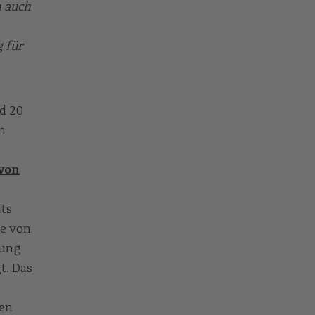
h auch
 für
d 20
n
von
its
re von
tung
t. Das
gen