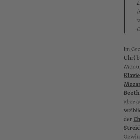
D
i
w
O
Im Gro
Uhr) b
Monum
Klavi
Moza
Beeth
aber a
weibl
der
Ch
Strei
Gewin