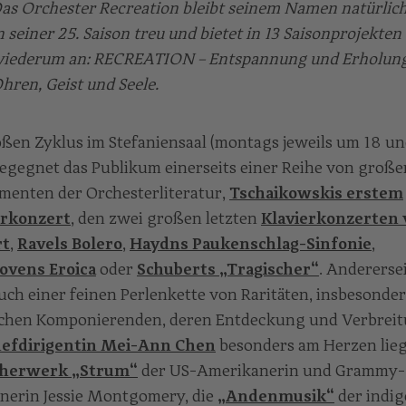
as Orchester Recreation bleibt seinem Namen natürlic
n seiner 25. Saison treu und bietet in 13 Saisonprojekten
iederum an: RECREATION – Entspannung und Erholung
hren, Geist und Seele.
ßen Zyklus im Stefaniensaal (montags jeweils um 18 un
egegnet das Publikum einerseits einer Reihe von große
enten der Orchesterliteratur,
Tschaikowskis erstem
erkonzert
, den zwei großen letzten
Klavierkonzerten 
rt
,
Ravels Bolero
,
Haydns Paukenschlag-Sinfonie
,
ovens Eroica
oder
Schuberts „Tragischer“
. Andererse
uch einer feinen Perlenkette von Raritäten, insbesonde
ichen Komponierenden, deren Entdeckung und Verbrei
efdirigentin Mei-Ann Chen
besonders am Herzen lieg
cherwerk „Strum“
der US-Amerikanerin und Grammy-
nerin Jessie Montgomery, die
„Andenmusik“
der indi