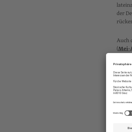
latein
der De
rücken
Auch d
(
Mei-
und
A
Ibrah
Konze
Ein Sp
Barock
vier P
und
„
weite