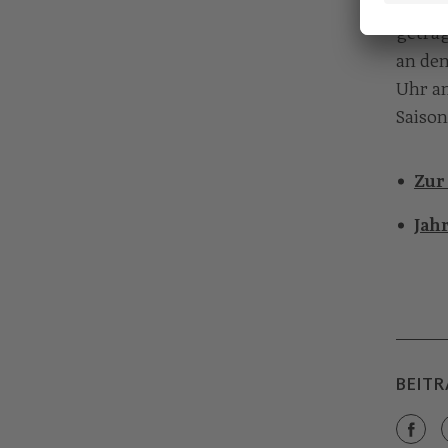
Abonn
getrag
an den
Uhr an
Saison
Zur
Jah
BEITR