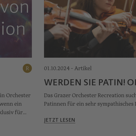
R
01.10.2024 - Artikel
© Nikola Milatovic
WERDEN SIE PATIN! O
in Orchester
Das Grazer Orchester Recreation suc
 wenn ein
Patin­nen für ein sehr sympathisches 
klusiv für
JETZT LESEN