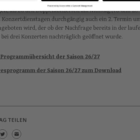
ent:innenzuwachs im Barockzyklus wird insofern Rec
en, als zu den Doppelkonzerten am Montag (18 und 20
 Konzertdienstagen durchgängig auch ein 2. Termin u
geboten wird, der ob der Nachfrage bereits in der lau
 bei drei Konzerten nachträglich geöffnet wurde.
 Programmübersicht der Saison 26/27
resprogramm der Saison 26/27 zum Download
AG TEILEN