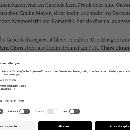
amerikazentrierten Gabriela Lena Frank oder eine
Ouve
utschen Emilie Mayer, einer mehr und mehr ins Bewuss
den Komponistin der Romantik, hat sie diesmal ausgew
ie Geschlechterparität bleibt erhalten: Drei Dirigentin
Ann Chen
steht als Chefin dreimal am Pult,
Claire Huan
ndrea Götsch
) wechseln sich ab mit den drei Dirigente
imov
,
Michael Hofstetter
und
Paul Goodwin
. Einmal le
rtmeister
Wolfgang Redik
wieder vom Pult aus.
aziergang durch Vivaldis „Quattro Stagioni“ wird die
saison im Minoritensaal. Nach seinen Concerti sind au
roduktionen betitelt: mit
„Frühling“
,
„Sommer“
,
„Herb
Winter“
, zu denen jeweils zu den Jahreszeiten passende
re barocke Werke kombiniert werden. Dem stetigen