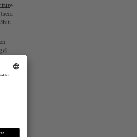
rtür
e
tsein
ählt.
nen
gci
n
Fuad
itet
ch die
st“